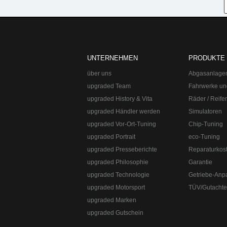
upgraded Automotive Group
Öffnungszeiten:
Mo-Fr 10:00-13:00, 14:0
upgraded Automotive Group - das Original aus Lindau am Bodensee. De
Straße:
Lange Straße 51
Ort:
48529
Nordhorn
UNTERNEHMEN
PRODUKTE
Telefon:
+49 49 8382-3049490
Telefax:
+49 49 8382-3049491
über uns
Abgasanlage
upgraded Team
Fahrwerke un
upgraded History & Vita
Räder / Reife
upgraded Händler werden
Simulatoren
upgraded Vor-Ort-Tuning
Chip-Tuning
upgraded Portrait
eco-Tuning
upgraded Presseberichte
Reparaturkos
upgraded Philosophie
Garantie
upgraded Technologie
Getriebe-Anp
upgraded Motorsport
TÜV/Gutacht
upgraded Marken
upgraded Gutschein