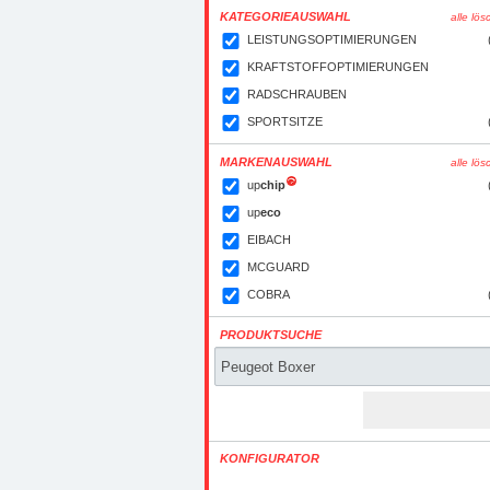
KATEGORIEAUSWAHL
alle lö
LEISTUNGSOPTIMIERUNGEN
KRAFTSTOFFOPTIMIERUNGEN
RADSCHRAUBEN
SPORTSITZE
MARKENAUSWAHL
alle lö
up
chip
up
eco
EIBACH
MCGUARD
COBRA
PRODUKTSUCHE
KONFIGURATOR