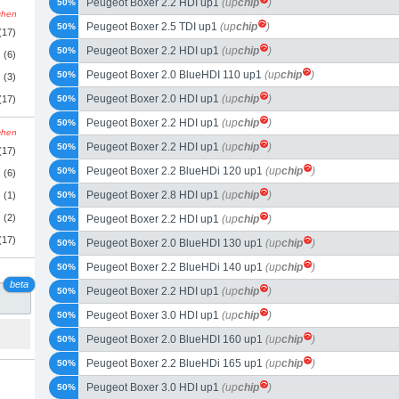
Peugeot Boxer 2.2 HDI up1
(up
chip
)
50%
schen
Peugeot Boxer 2.5 TDI up1
(up
chip
)
50%
(17)
Peugeot Boxer 2.2 HDI up1
(up
chip
)
50%
(6)
Peugeot Boxer 2.0 BlueHDI 110 up1
(up
chip
)
50%
(3)
Peugeot Boxer 2.0 HDI up1
(up
chip
)
(17)
50%
Peugeot Boxer 2.2 HDI up1
(up
chip
)
50%
schen
Peugeot Boxer 2.2 HDI up1
(up
chip
)
50%
(17)
Peugeot Boxer 2.2 BlueHDi 120 up1
(up
chip
)
50%
(6)
Peugeot Boxer 2.8 HDI up1
(up
chip
)
(1)
50%
(2)
Peugeot Boxer 2.2 HDI up1
(up
chip
)
50%
(17)
Peugeot Boxer 2.0 BlueHDI 130 up1
(up
chip
)
50%
Peugeot Boxer 2.2 BlueHDi 140 up1
(up
chip
)
50%
beta
Peugeot Boxer 2.2 HDI up1
(up
chip
)
50%
Peugeot Boxer 3.0 HDI up1
(up
chip
)
50%
Peugeot Boxer 2.0 BlueHDI 160 up1
(up
chip
)
50%
Peugeot Boxer 2.2 BlueHDi 165 up1
(up
chip
)
50%
Peugeot Boxer 3.0 HDI up1
(up
chip
)
50%