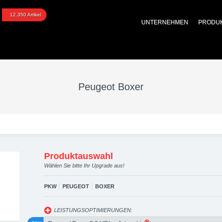
oxer upgraded automotiv
12.350 Artikel
UNTERNEHMEN
PRODU
 Performance Zubehör
Peugeot Boxer
Produktauswahl
Wählen Sie bitte Ihr Upgrade aus!
|
|
PKW
PEUGEOT
BOXER
LEISTUNGSOPTIMIERUNGEN: