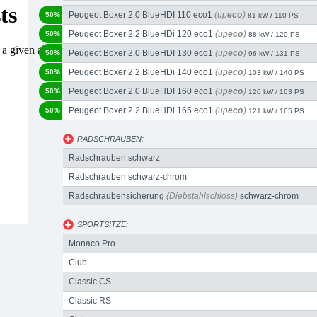
Peugeot Boxer 2.0 BlueHDI 110 eco1
(up
eco
)
50%
81 kW / 110 PS
Peugeot Boxer 2.2 BlueHDi 120 eco1
(up
eco
)
50%
88 kW / 120 PS
Peugeot Boxer 2.0 BlueHDI 130 eco1
(up
eco
)
50%
96 kW / 131 PS
Peugeot Boxer 2.2 BlueHDi 140 eco1
(up
eco
)
50%
103 kW / 140 PS
Peugeot Boxer 2.0 BlueHDI 160 eco1
(up
eco
)
50%
120 kW / 163 PS
Peugeot Boxer 2.2 BlueHDi 165 eco1
(up
eco
)
50%
121 kW / 165 PS
RADSCHRAUBEN:
Radschrauben schwarz
Radschrauben schwarz-chrom
Radschraubensicherung
(Diebstahlschloss)
schwarz-chrom
SPORTSITZE:
Monaco Pro
Club
Classic CS
Classic RS