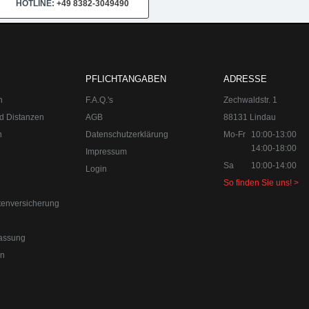
HOTLINE:
+49 8382-3049490
0-18:00
Sa 10:00-14:00 Internet:
www.upgraded.de
Telefon:
+49 49 8
r Spezialist für Chiptuning, Kraftstoffoptimierungen, Felgen, Fahrwe
PFLICHTANGABEN
ADRESSE
n
F.A.Q.'s
Zechwaldstr. 1
d Distanzen
AGB
88131 Lindau
n
Datenschutzerklärung
Mo-Fr
10:00-13:00
14:00-18:00
Impressum
Sa
10:00-14:00
Login
So finden Sie uns! >
tenversicherung
assung
en