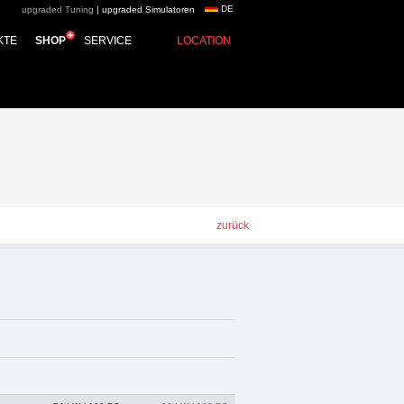
DE
upgraded Tuning
|
upgraded Simulatoren
e group - Chiptuning,
KTE
SHOP
SERVICE
LOCATION
zurück