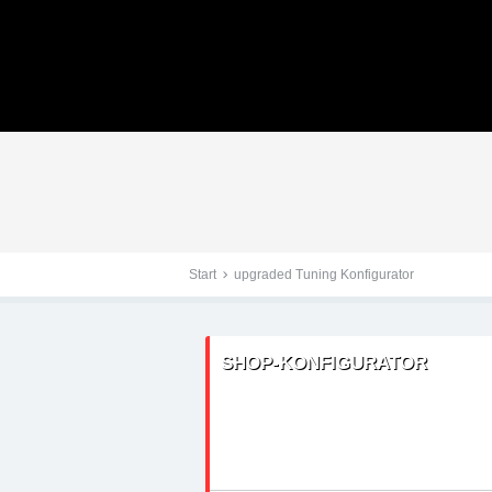
Tuningteile: Peugeot B
Kraftstoffoptimierung,
Start
upgraded Tuning Konfigurator
SHOP-KONFIGURATOR