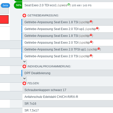
Seat Exeo 2.0 TDI eco1
(up
eco
)
beta
50%
105 kW / 143 PS
GETRIEBEANPASSUNG:
Getriebe-Anpassung Seat Exeo 1.8 TSI
(up
chip
)
Getriebe-Anpassung Seat Exeo 2.0 TDI up1
(up
chip
)
Getriebe-Anpassung Seat Exeo 1.8 TSI
(up
chip
)
Getriebe-Anpassung Seat Exeo 2.0 TDI
(up
chip
)
Getriebe-Anpassung Seat Exeo 2.0 TFSI up1
(up
chip
)
Getriebe-Anpassung Seat Exeo 2.0 TSI
(up
chip
)
INDIVIDUALPROGRAMMIERUNG:
DPF Deaktivierung
FELGEN:
Schraubenkappen schwarz 17
Anfahrschutz Edelstahl CH/CH-R/RX-R
SR 7x16
SR 7,5x17