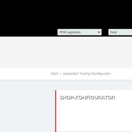
Tuningteile: Seat Exeo 
Kraftstoffoptimierung,
Start
upgraded Tuning Konfigurator
SHOP-KONFIGURATOR