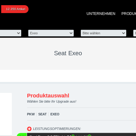
upgraded automotive gro
12.350 Artikel
UNTERNEHMEN
PRODU
 Performance Zubehör
Seat Exeo
Produktauswahl
Wählen Sie bitte Ihr Upgrade aus!
|
|
PKW
SEAT
EXEO
LEISTUNGSOPTIMIERUNGEN: