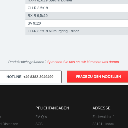
RX-R 8,5x19 Special Edition
CH-R 8,5x19
RX-R 9,5x19
SV 9x20
CH-R 8,5x19 Nürburgring Edition
Produkt nicht gefunden?
Sprechen Sie uns an, wir kümmern uns darum.
HOTLINE:
+49 8382-3049490
PFLICHTANGABEN
ADRESSE
n
F.A.Q.'s
Zechwaldstr. 1
d Distanzen
AGB
88131 Lindau