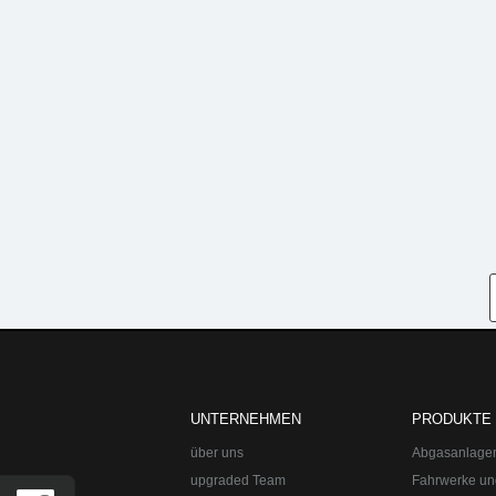
UNTERNEHMEN
PRODUKTE
über uns
Abgasanlage
upgraded Team
Fahrwerke un