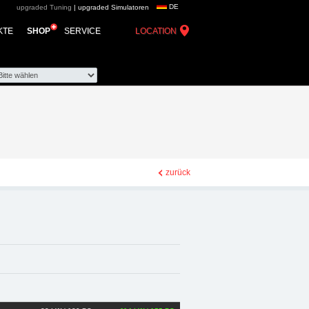
DE
upgraded Tuning
|
upgraded Simulatoren
up - Chiptuning,
KTE
SHOP
SERVICE
LOCATION
zurück