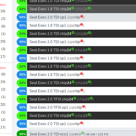
Seat Exeo 2.0 TDI chip
24
(chip
24
)
24%
schen
Seat Exeo 1.8 TSI chip
24
(chip
24
)
24%
(16)
Seat Exeo 2.0 TDI up1
(up
chip
)
50%
(2)
Seat Exeo 1.8 TSI up1
(up
chip
)
50%
(6)
Seat Exeo 2.0 TDI chip
24
(chip
24
)
(1)
24%
(33)
Seat Exeo 2.0 TDI up1
(up
chip
)
50%
(3)
Seat Exeo 1.8 TSI chip
24
(chip
24
)
24%
(17)
Seat Exeo 1.8 TSI up1
(up
chip
)
50%
Seat Exeo 1.8 TSI chip
24
(chip
24
)
24%
schen
(8)
Seat Exeo 1.8 TSI up1
(up
chip
)
50%
(15)
Seat Exeo 2.0 TDI chip
24
(chip
24
)
24%
(2)
Seat Exeo 2.0 TDI up1
(up
chip
)
50%
(1)
Seat Exeo 2.0 TFSI chip
24
(chip
24
)
24%
(32)
Seat Exeo 2.0 TFSI up1
(up
chip
)
50%
(1)
Seat Exeo 2.0 TSI chip
24
(chip
24
)
24%
(2)
Seat Exeo 2.0 TSI up1
(up
chip
)
50%
(17)
Seat Exeo 2.0 TDI eco1
(up
eco
)
50%
88 kW / 120 PS