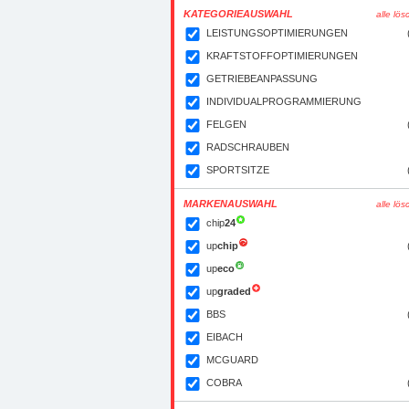
KATEGORIEAUSWAHL
alle lö
LEISTUNGSOPTIMIERUNGEN
KRAFTSTOFFOPTIMIERUNGEN
GETRIEBEANPASSUNG
INDIVIDUALPROGRAMMIERUNG
FELGEN
RADSCHRAUBEN
SPORTSITZE
MARKENAUSWAHL
alle lö
chip
24
up
chip
up
eco
up
graded
BBS
EIBACH
MCGUARD
COBRA