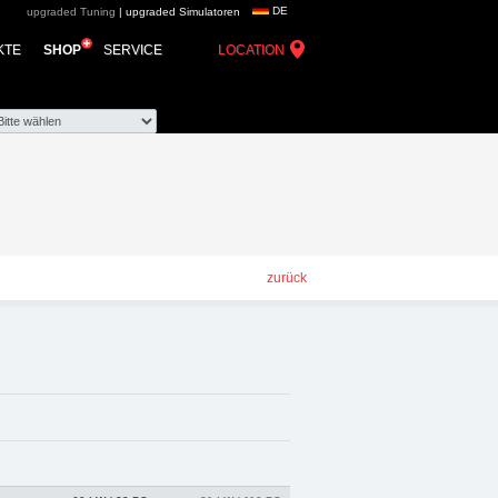
DE
upgraded Tuning
|
upgraded Simulatoren
e group - Chiptuning,
KTE
SHOP
SERVICE
LOCATION
zurück