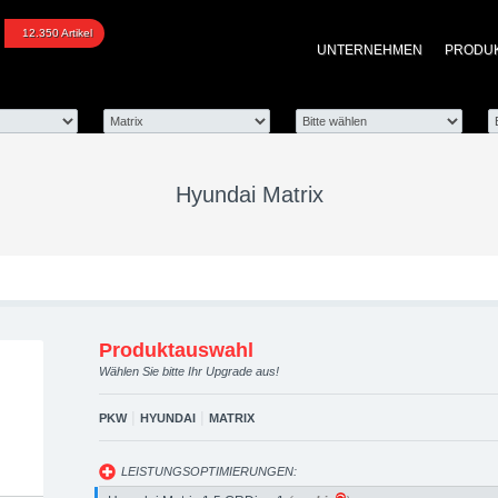
trix upgraded automotiv
12.350 Artikel
UNTERNEHMEN
PRODU
 Performance Zubehör
Hyundai Matrix
Produktauswahl
Wählen Sie bitte Ihr Upgrade aus!
|
|
PKW
HYUNDAI
MATRIX
LEISTUNGSOPTIMIERUNGEN: