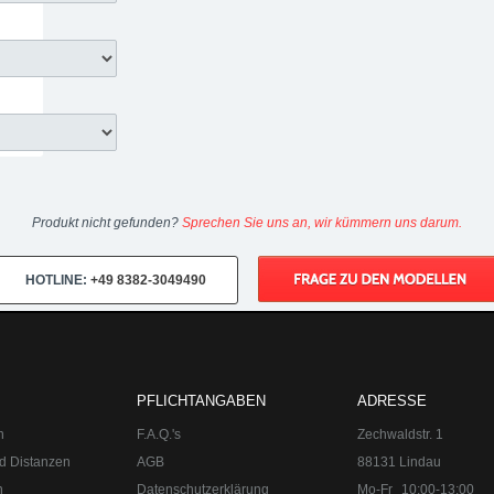
Produkt nicht gefunden?
Sprechen Sie uns an, wir kümmern uns darum.
HOTLINE:
+49 8382-3049490
PFLICHTANGABEN
ADRESSE
n
F.A.Q.'s
Zechwaldstr. 1
d Distanzen
AGB
88131 Lindau
n
Datenschutzerklärung
Mo-Fr
10:00-13:00