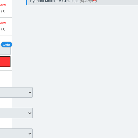
Hyundai Matrix 1.5 CRDi up1
(up
chip
)
schen
(1)
schen
(1)
beta