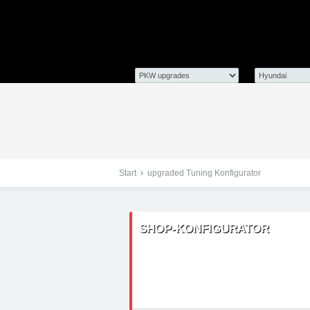
Tuningteile: Hyundai Ma
Kraftstoffoptimierung,
Start
upgraded Tuning Konfigurator
SHOP-KONFIGURATOR