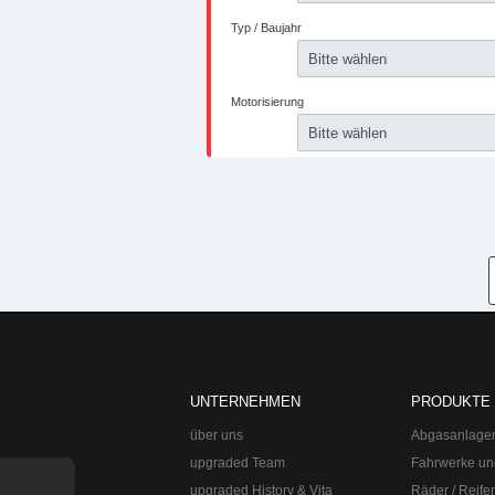
UNTERNEHMEN
PRODUKTE
über uns
Abgasanlage
upgraded Team
Fahrwerke un
upgraded History & Vita
Räder / Reife